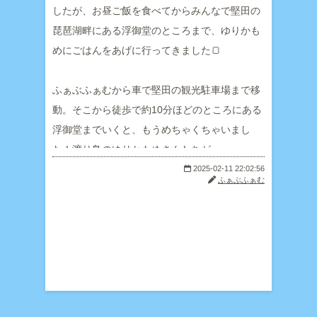
したが、お昼ご飯を食べてからみんなで堅田の
琵琶湖畔にある浮御堂のところまで、ゆりかも
めにごはんをあげに行ってきました🍞
ふぁぶふぁむから車で堅田の観光駐車場まで移
動。そこから徒歩で約10分ほどのところにある
浮御堂までいくと、もうめちゃくちゃいまし
た！渡り鳥のゆりかもめさんたちが。
2025-02-11 22:02:56
ふぁぶふぁむ
用意しておいたパンの耳🍞をみんなに渡すと、
みんな上手にゆりかもめさんたちにパンをあげ
てました👏
用意したパンが全部無くなっても、ゆりかもめ
さんたちは「もっと食べたい！」「パンはもう
ないのか？」と周りを飛びながら語りかけてき